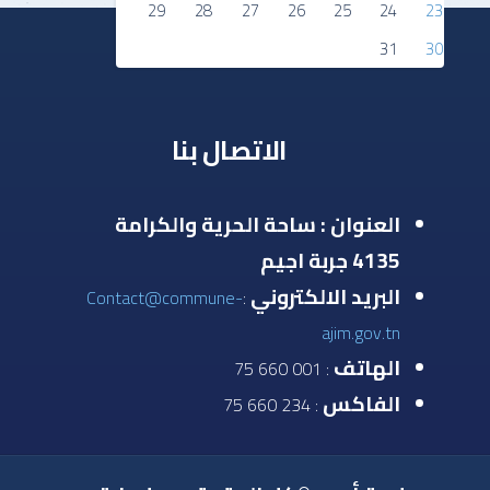
29
28
27
26
25
24
23
31
30
الاتصال بنا
العنوان : ساحة الحرية والكرامة
4135 جربة اجيم
البريد الالكتروني
Contact@commune-
:
ajim.gov.tn
الهاتف
: 001 660 75
الفاكس
: 234 660 75