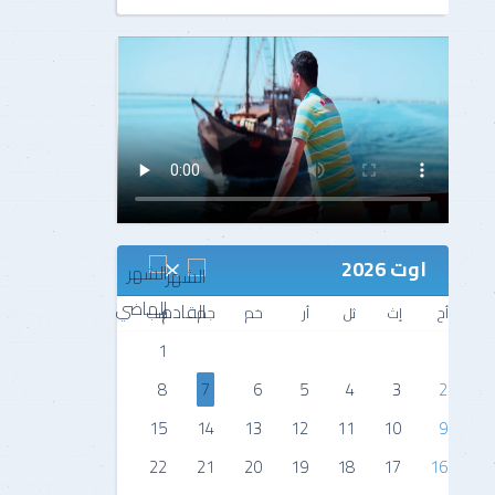
اوت 2026
أح
إث
ثل
أر
خم
جم
سب
1
8
7
6
5
4
3
2
15
14
13
12
11
10
9
22
21
20
19
18
17
16