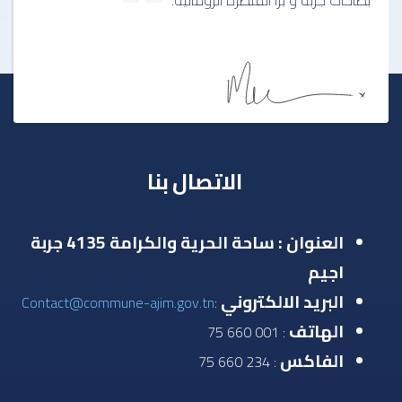
الاتصال بنا
العنوان : ساحة الحرية والكرامة 4135 جربة
اجيم
البريد الالكتروني
Contact@commune-ajim.gov.tn
:
الهاتف
: 001 660 75
الفاكس
: 234 660 75