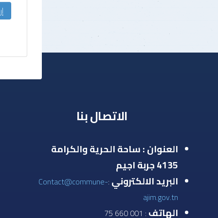
إر
الاتصال بنا
العنوان : ساحة الحرية والكرامة
4135 جربة اجيم
البريد الالكتروني
Contact@commune-
:
ajim.gov.tn
الهاتف
: 001 660 75