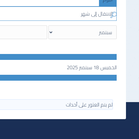
الانتقال إلى شهر
الخميس 18 سبتمبر 2025
لم يتم العثور على أحداث