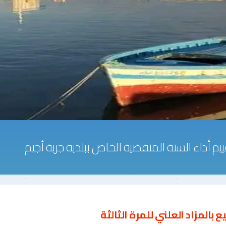
قييم أداء السنة المنقضية الخاص ببلدية جربة أجيم
يع بالمزاد العلني للمرة الثالثة