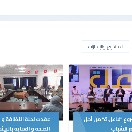
المشاريع والإنجازات
وع "فاعل.ة" من أجل
عقدت لجنة النظافة و
ع الشباب
الصحة و العناية بالبيئة