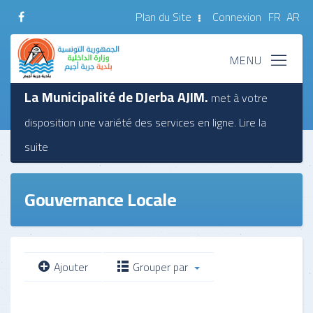
Plan du Site
Connexion
FR
AR
La Municipalité de DJerba AJIM.
met à votre
disposition une variété des services en ligne.
Lire la
suite
Gouvernance Locale
Ajouter
Grouper par