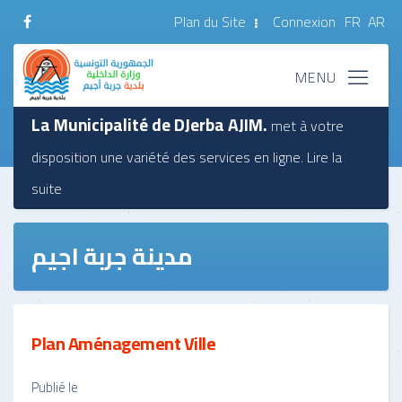
Plan du Site
Connexion
FR
AR
La Municipalité de DJerba AJIM.
met à votre
disposition une variété des services en ligne.
Lire la
suite
مدينة جربة اجيم
Plan Aménagement Ville
Publié le