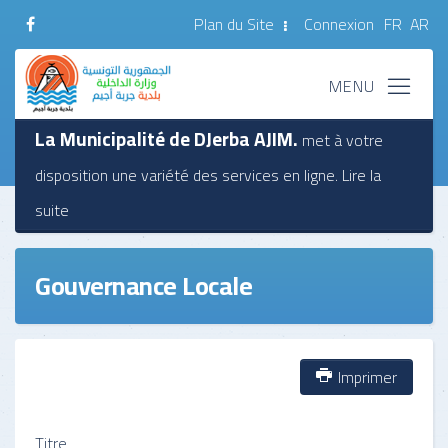
Plan du Site
Connexion
FR
AR
La Municipalité de DJerba AJIM.
met à votre
disposition une variété des services en ligne.
Lire la
suite
Gouvernance Locale
Imprimer
Titre