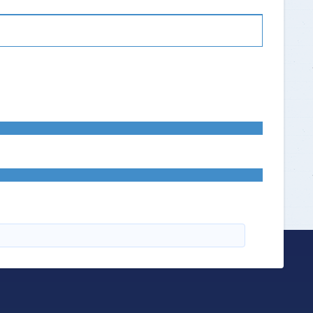
Recours Préalable
(P.Physique)