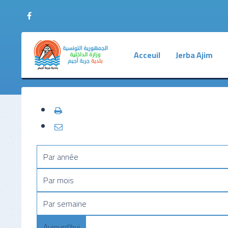
Acceuil
Jerba Ajim
Budget
Réunions ordinaires
Situation Géogr
Les Comptes Financiers
Réunions preparatoir
Presentation En
Dettes
Reunions extraordinai
La Ville en Chiff
Le recouvrement
Reunions du bureau M
Activités Econ
Par année
Résultats de Performance
Réunions des Comité
Histoire et Pat
Plan Aménageme
Par mois
Annuaire Munici
Par semaine
Aujourd'hui