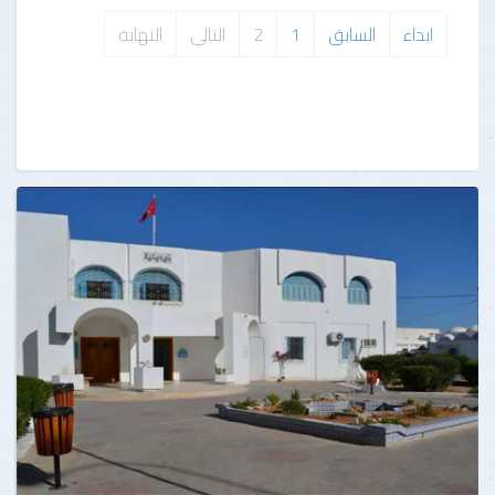
ابداء
السابق
1
2
التالي
النهاية