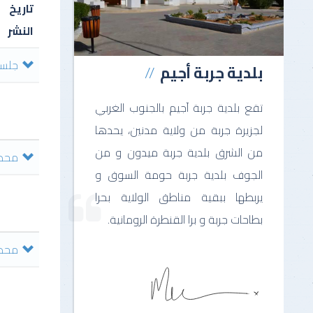
تاريخ
النشر
جلسة ا
بلدية جربة أجيم
تقع بلدية جربة آجيم بالجنوب الغربي
لجزيرة جربة من ولاية مدنين، يحدها
من الشرق بلدية جربة ميدون و من
محضر ا
الجوف بلدية جربة حومة السوق و
يربطها ببقية مناطق الولاية بحرا
بطاحات جربة و برا القنطرة الرومانية.
محضر 