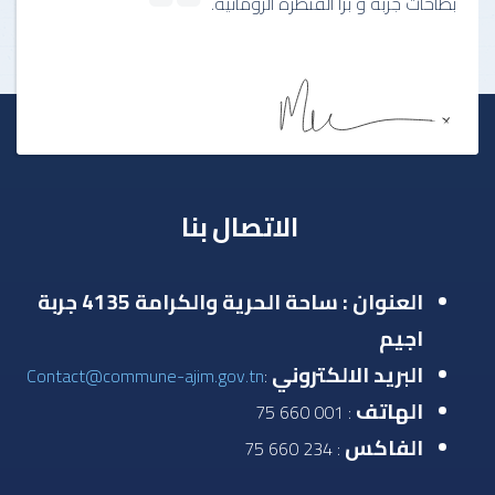
بطاحات جربة و برا القنطرة الرومانية.
الاتصال بنا
العنوان : ساحة الحرية والكرامة 4135 جربة
اجيم
البريد الالكتروني
Contact@commune-ajim.gov.tn
:
الهاتف
: 001 660 75
الفاكس
: 234 660 75