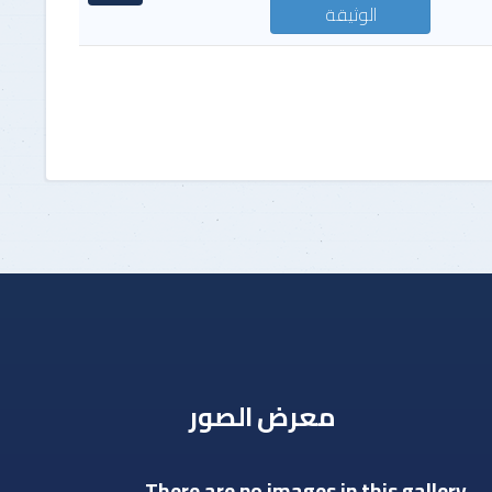
الوثيقة
للأشخاص الطبيعيون
طلب التظلم لدى رئيس الهيكل
للأشخاص المعنوييون
معرض الصور
There are no images in this gallery.