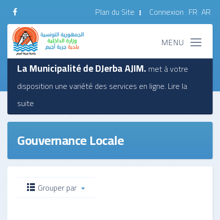
Plan du Site
Connexion
FR
AR
La Municipalité de DJerba AJIM.
met à votre
disposition une variété des services en ligne.
Lire la
suite
Gouvernance Locale
Grouper par