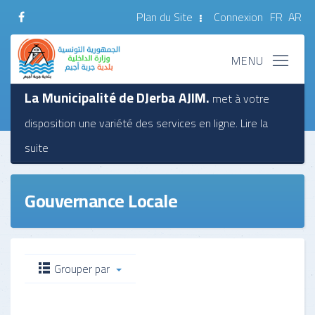
Plan du Site
Connexion
FR
AR
La Municipalité de DJerba AJIM.
met à votre
disposition une variété des services en ligne.
Lire la
suite
Gouvernance Locale
Grouper par