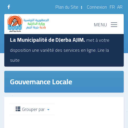
Plan du Site
Connexion
FR
AR
La Municipalité de DJerba AJIM.
met à votre
disposition une variété des services en ligne.
Lire la
suite
Gouvernance Locale
Grouper par