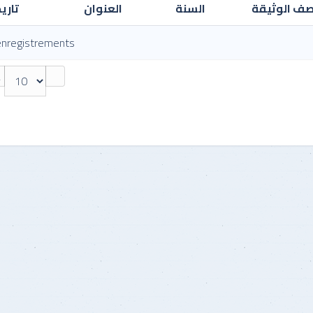
ف الوثيقة
السنة
العنوان
تاري
enregistrements
r