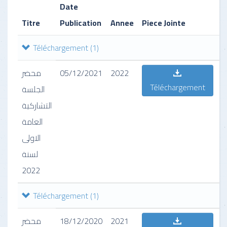
Date
Titre
Publication
Annee
Piece Jointe
D
Téléchargement
(1)
محضر
05/12/2021
2022
ر
Téléchargement
ة
الجلسة
ة
التشاركية
ى
العامة
الاولى
لسنة
2022
Téléchargement
(1)
محضر
18/12/2020
2021
ر