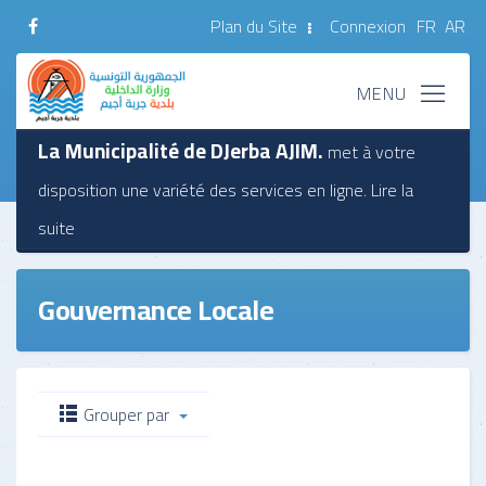
Plan du Site
Connexion
FR
AR
La Municipalité de DJerba AJIM.
met à votre
disposition une variété des services en ligne.
Lire la
suite
Gouvernance Locale
Grouper par