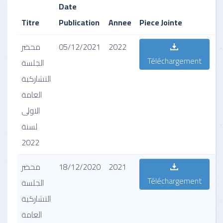
Date
Titre
Publication
Annee
Piece Jointe
D
محضر
05/12/2021
2022
ر
Téléchargement
ة
الجلسة
ة
التشاركية
ى
العامة
الاولى
لسنة
2022
محضر
18/12/2020
2021
ر
Téléchargement
ة
الجلسة
ة
التشاركية
ة
العامة