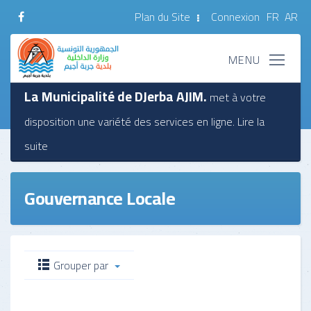
Plan du Site
Connexion
FR
AR
La Municipalité de DJerba AJIM.
met à votre
disposition une variété des services en ligne.
Lire la
suite
Gouvernance Locale
Grouper par