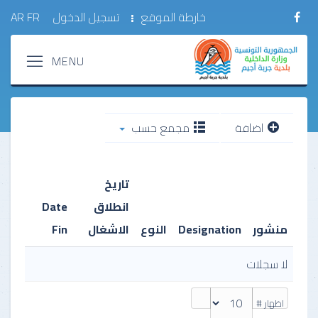
خارطة الموقع
تسجيل الدخول
FR
AR
اضافة
مجمع حسب
تاريخ
انطلاق
Date
منشور
Designation
النوع
الاشغال
Fin
لا سجلات
اظهار #