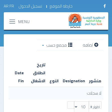
خارطة الموقع
تسجيل الدخول
FR
AR
اضافة
مجمع حسب
تاريخ
انطلاق
Date
منشور
Designation
النوع
الاشغال
Fin
لا سجلات
اظهار #