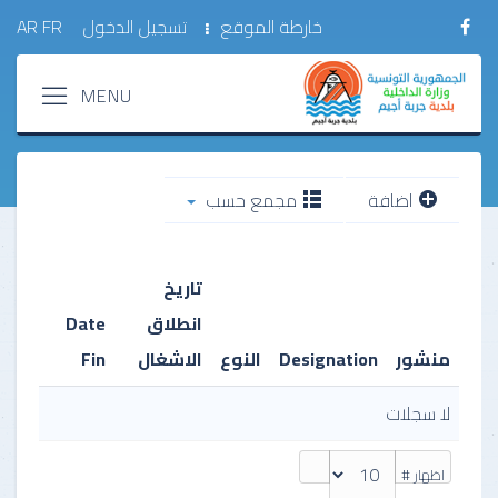
خارطة الموقع
تسجيل الدخول
FR
AR
اضافة
مجمع حسب
تاريخ
انطلاق
Date
منشور
Designation
النوع
الاشغال
Fin
لا سجلات
اظهار #