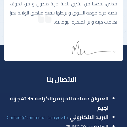
مدنين، يحدها من الشرق بلدية جربة ميدون و من الجوف
بلدية جربة حومة السوق و يربطها ببقية مناطق الولاية بحرا
بطاحات جربة و برا القنطرة الرومانية.
الاتصال بنا
العنوان : ساحة الحرية والكرامة 4135 جربة
اجيم
البريد الالكتروني
Contact@commune-ajim.gov.tn
:
الهاتف
: 001 660 75