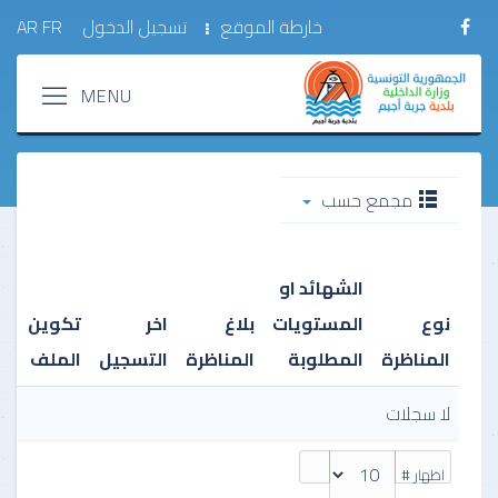
خارطة الموقع
تسجيل الدخول
FR
AR
مجمع حسب
الشهائد او
نوع
المستويات
بلاغ
اخر
تكوين
نت
المناظرة
المطلوبة
المناظرة
التسجيل
الملف
ال
لا سجلات
اظهار #